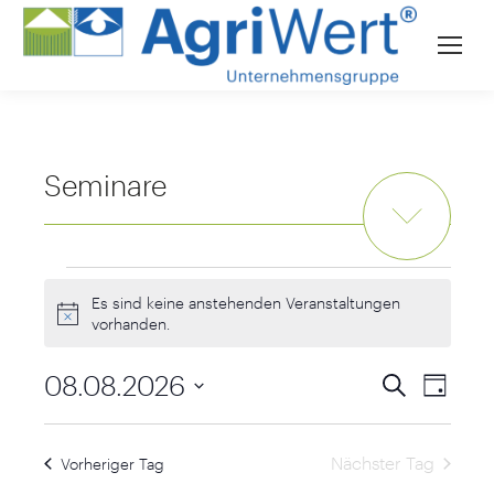
Seminare
Veranstaltungen
für
Es sind keine anstehenden Veranstaltungen
Hinweis
vorhanden.
8.
August
Verans
08.08.2026
Suche
Veransta
Tag
2026
Ansich
Datum
Naviga
Suche
wählen.
Nächster Tag
Vorheriger Tag
und