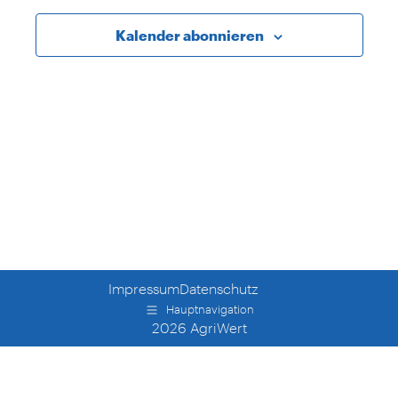
Ansichte
Kalender abonnieren
Navigati
Impressum
Datenschutz
Hauptnavigation
2026 AgriWert