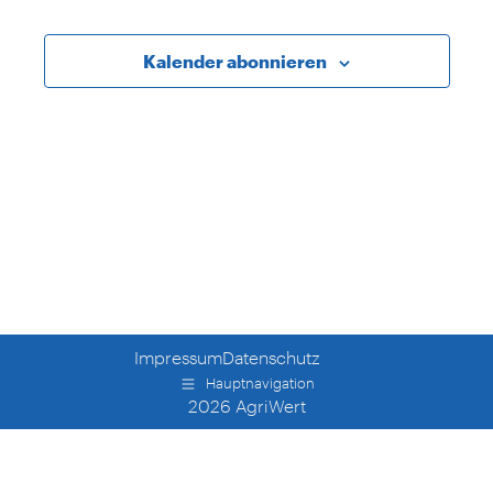
und
Ansichte
Kalender abonnieren
Navigati
Impressum
Datenschutz
Hauptnavigation
2026 AgriWert