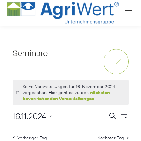
Seminare
Veranstaltungen
für
Keine Veranstaltungen für 16. November 2024
vorgesehen. Hier geht es zu den
nächsten
Hinweis
16.
bevorstehenden Veranstaltungen
.
November
2024
Verans
16.11.2024
Suche
Veransta
Tag
Ansich
Datum
Naviga
Suche
wählen.
Vorheriger Tag
Nächster Tag